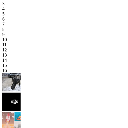
3
4
5
6
7
8
9
10
11
12
13
14
15
16