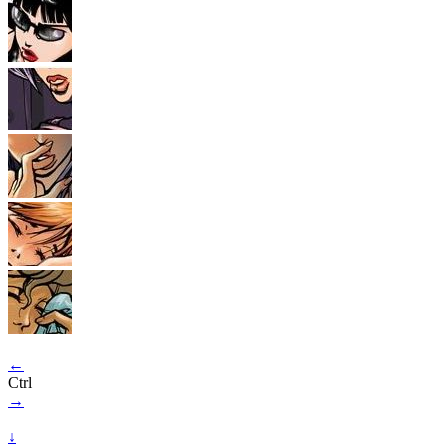
←
Ctrl
→
↓