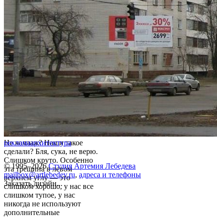
Не коллаж? Наши такое
реклама
архитектура
сделали? Бля, сука, не верю.
Слишком круто. Особенно
© 1995–2026
Студия Артемия Лебедева
эта трещина в левом
mailbox@artlebedev.ru
,
адреса и телефоны
верхнем углу — это
Заказать дизайн...
слишком хорошо, у нас все
слишком тупое, у нас
никогда не используют
дополнительные