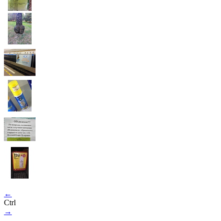
←
Ctrl
→