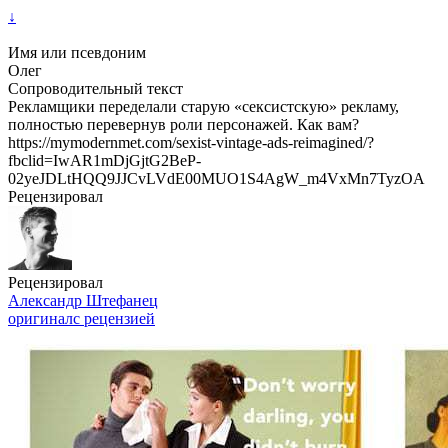
↓
Имя или псевдоним
Олег
Сопроводительный текст
Рекламщики переделали старую «сексистскую» рекламу,
полностью перевернув роли персонажей. Как вам?
https://mymodernmet.com/sexist-vintage-ads-reimagined/?
fbclid=IwAR1mDjGjtG2BeP-
02yeJDLtHQQ9JJCvLVdE00MUO1S4AgW_m4VxMn7TyzOA
Рецензировал
Рецензировал
Александр Штефанец
оригинал
с рецензией