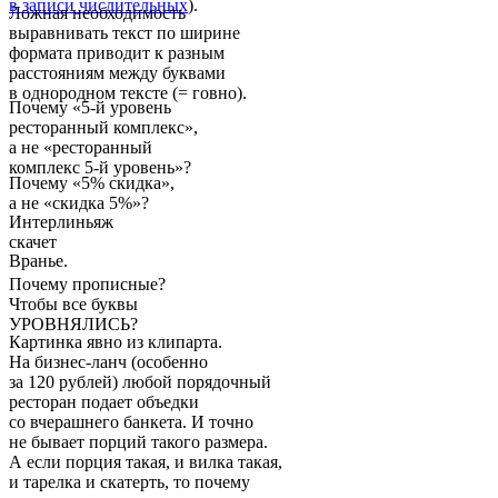
в записи числительных
).
Ложная необходимость
выравнивать текст по ширине
формата приводит к разным
расстояниям между буквами
в однородном тексте (= говно).
Почему «5-й уровень
ресторанный комплекс»,
а не «ресторанный
комплекс 5-й уровень»?
Почему «5% скидка»,
а не «скидка 5%»?
Интерлиньяж
скачет
Вранье.
Почему прописные?
Чтобы все буквы
УРОВНЯЛИСЬ?
Картинка явно из клипарта.
На бизнес-ланч (особенно
за 120 рублей) любой порядочный
ресторан подает объедки
со вчерашнего банкета. И точно
не бывает порций такого размера.
А если порция такая, и вилка такая,
и тарелка и скатерть, то почему