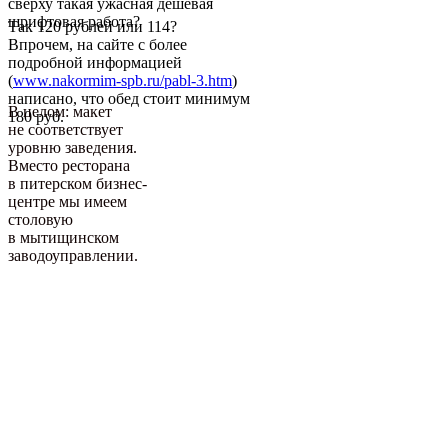
сверху такая ужасная дешевая
шрифтовая работа?
Так 120 рублей или 114?
Впрочем, на сайте с более
подробной информацией
(
www.nakormim-spb.ru/pabl-3.htm
)
написано, что обед стоит минимум
В целом: макет
180 руб.
не соответствует
уровню заведения.
Вместо ресторана
в питерском бизнес-
центре мы имеем
столовую
в мытищинском
заводоуправлении.