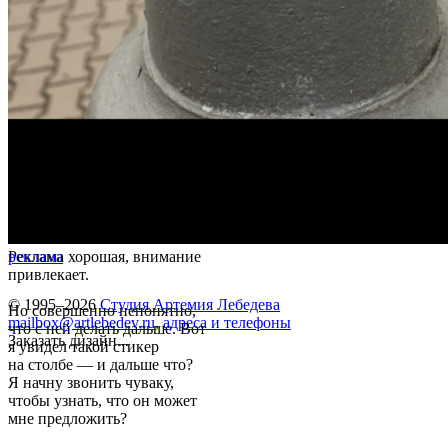
Реклама хорошая, внимание
реклама
привлекает.
© 1995–2026
Студия Артемия Лебедева
Но совершенно непонятно,
mailbox@artlebedev.ru
,
адреса и телефоны
что с ней делать дальше. Вот
Заказать дизайн...
я увидел такой стикер
на столбе — и дальше что?
Я начну звонить чуваку,
чтобы узнать, что он может
мне предложить?