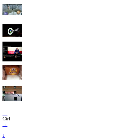
←
Ctrl
→
↓