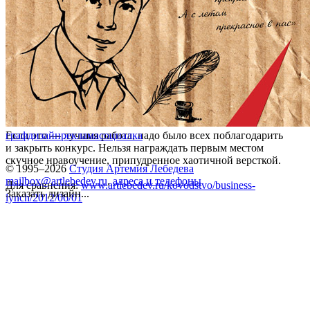
Если это — лучшая работа, надо было всех поблагодарить
графдизайн
реклама
социалка
и закрыть конкурс. Нельзя награждать первым местом
скучное нравоучение, припудренное хаотичной версткой.
© 1995–2026
Студия Артемия Лебедева
mailbox@artlebedev.ru
,
адреса и телефоны
Для сравнения:
www.artlebedev.ru/kovodstvo/business-
Заказать дизайн...
lynch/2012/06/01