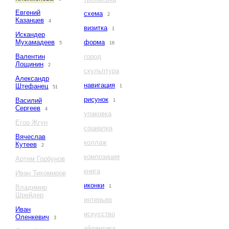
Евгений
схема
2
Казанцев
4
визитка
1
Искандер
Мухамадеев
форма
5
16
Валентин
город
Лощинин
2
скульптура
Александр
навигация
Штефанец
1
51
рисунок
Василий
1
Сергеев
4
упаковка
Егор Жгун
социалка
Вячеслав
коллаж
Кутеев
2
композиция
Артем Горбунов
книга
Иван Тихомиров
иконки
Владимир
1
Шрейдер
интерьер
Иван
искусство
Оленкевич
3
айдентика