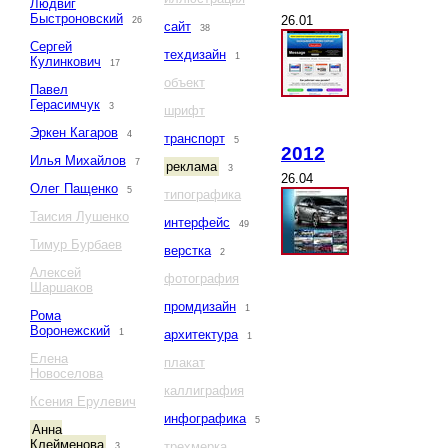
Людвиг
Быстроновский
26.01
26
сайт
38
Сергей
техдизайн
1
Кулинкович
17
объект
Павел
Герасимчук
3
шрифт
Эркен Кагаров
4
транспорт
5
2012
Илья Михайлов
7
реклама
3
26.04
Олег Пащенко
5
типографика
Таисия Лушенко
интерфейс
49
Тимур Бурбаев
верстка
2
Алексей
фотография
Шаршаков
промдизайн
1
Рома
Воронежский
1
архитектура
1
Елена
плакат
Новоселова
каллиграфия
Ксения Ерулевич
инфографика
5
Анна
Клейменова
трехмерка
3