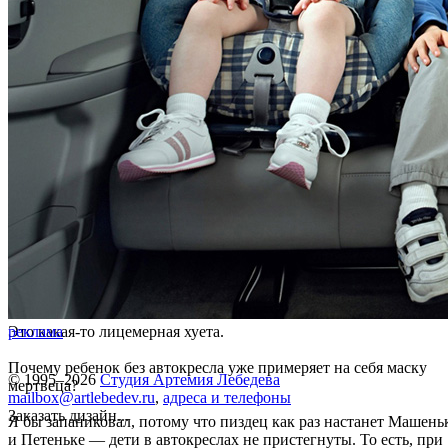
Это какая-то лицемерная хуета.
реклама
Почему ребенок без автокресла уже примеряет на себя маску
© 1995–2026
Студия Артемия Лебедева
мертвеца?
mailbox@artlebedev.ru
,
адреса и телефоны
Заказать дизайн...
Я бы запаниковал, потому что пиздец как раз настанет Машень
и Петеньке — дети в автокреслах не пристегнуты. То есть, при