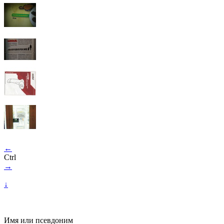
←
Ctrl
→
↓
Имя или псевдоним