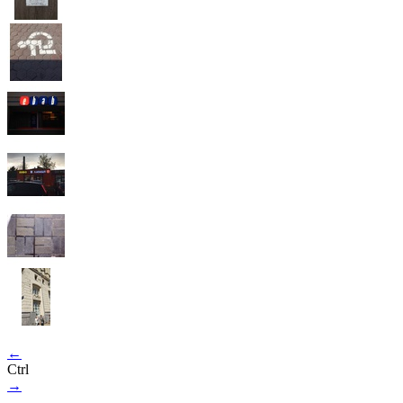
←
Ctrl
→