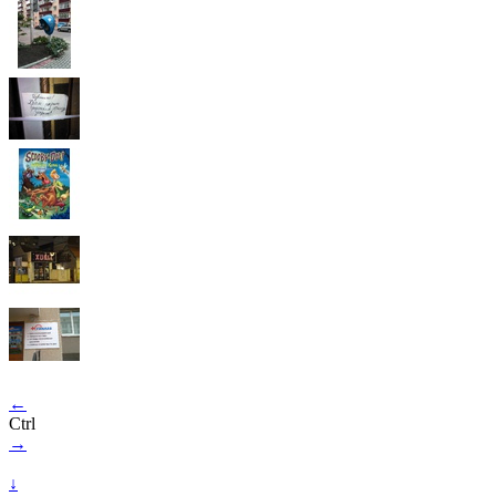
←
Ctrl
→
↓