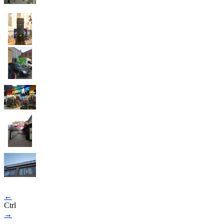
←
Ctrl
→