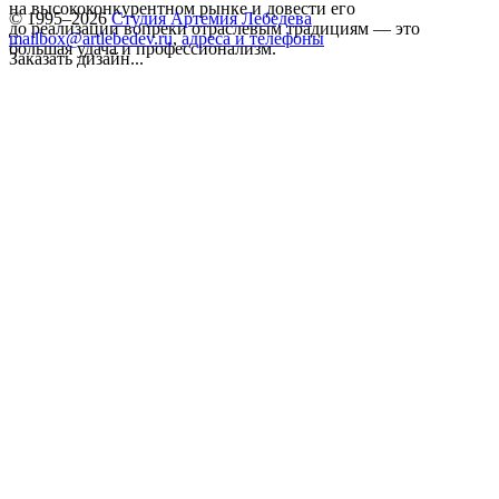
на высококонкурентном рынке и довести его
© 1995–2026
Студия Артемия Лебедева
до реализации вопреки отраслевым традициям — это
mailbox@artlebedev.ru
,
адреса и телефоны
большая удача и профессионализм.
Заказать дизайн...