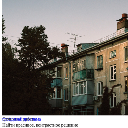
Отличная работа.
графдизайн
реклама
Найти красивое, контрастное решение