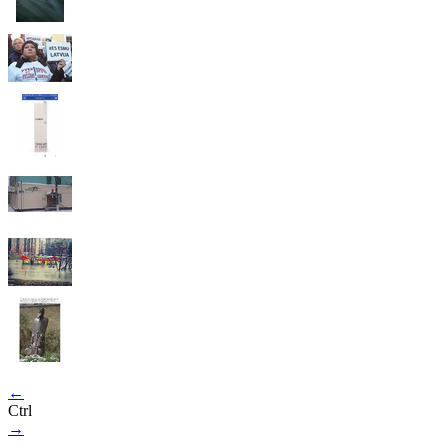
←
Ctrl
→