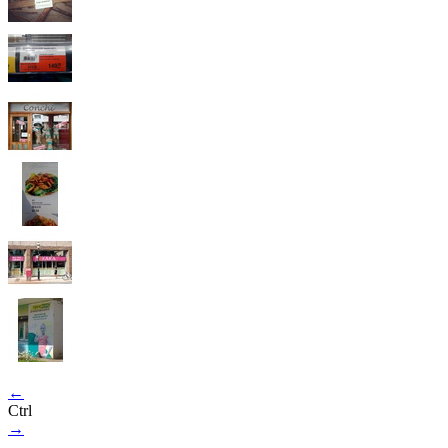
←
Ctrl
→