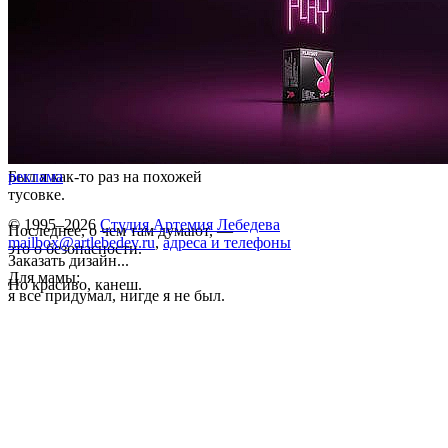
Был я как-то раз на похожей
реклама
тусовке.
© 1995–2026
Студия Артемия Лебедева
Последнее, о чем там думают, —
mailbox@artlebedev.ru
,
адреса и телефоны
это о безопасности.
Заказать дизайн...
Для мамы:
Но красиво, канеш.
я все придумал, нигде я не был.