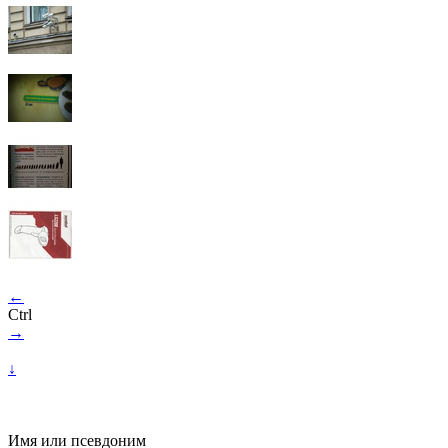
←
Ctrl
→
↓
Имя или псевдоним