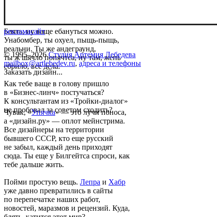
Блять, ну ваще ебануться можно.
реклама
сайт
Унабомбер, ты охуел, пыщь-пыщь,
реальни. Ты же андеграунд,
© 1995–2026
Студия Артемия Лебедева
ты ж шячло попячтса, ну там, жепь
mailbox@artlebedev.ru
,
адреса и телефоны
ебрило, все дела.
Заказать дизайн...
Как тебе ваще в голову пришло
в «Бизнес-линч» постучаться?
К консультантам из «Тройки-диалог»
не пробовал за советом сходить?
Чувак, «
Упячка
» — это лучи поноса,
а «дизайн.ру» — оплот мейнстрима.
Все дизайнеры на территории
бывшего СССР, кто еще русский
не забыл, каждый день приходят
сюда. Ты еще у Билгейтса спроси, как
тебе дальше жить.
Пойми простую вещь.
Лепра
и
Хабр
уже давно превратились в сайты
по перепечатке наших работ,
новостей, маразмов и рецензий. Куда,
блять, катится этот мир?