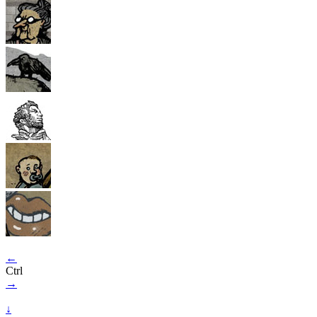
←
Ctrl
→
↓