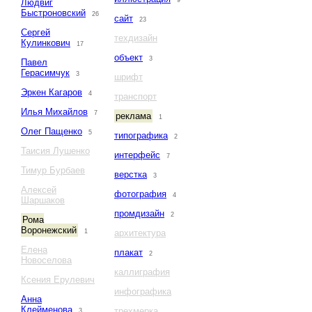
9
Людвиг
Быстроновский
26
сайт
23
Сергей
техдизайн
Кулинкович
17
объект
3
Павел
Герасимчук
3
шрифт
Эркен Кагаров
4
транспорт
Илья Михайлов
7
реклама
1
Олег Пащенко
5
типографика
2
Таисия Лушенко
интерфейс
7
Тимур Бурбаев
верстка
3
Алексей
фотография
4
Шаршаков
промдизайн
2
Рома
Воронежский
1
архитектура
Елена
плакат
2
Новоселова
каллиграфия
Ксения Ерулевич
инфографика
Анна
Клейменова
трехмерка
3