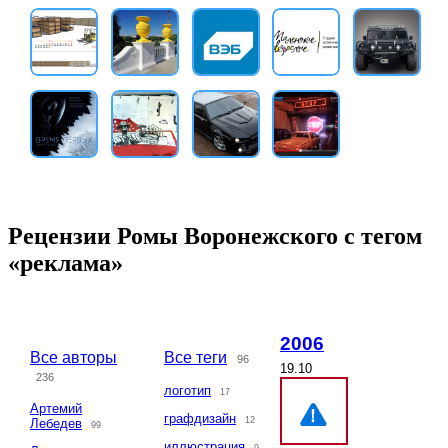
Рецензии Ромы Воронежского с тегом
«реклама»
2006
Все авторы
Все теги
96
19.10
236
логотип
17
Артемий
графдизайн
12
Лебедев
99
иллюстрация