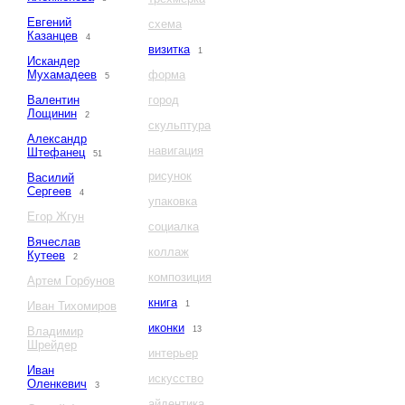
Евгений
схема
Казанцев
4
визитка
1
Искандер
Мухамадеев
форма
5
Валентин
город
Лощинин
2
скульптура
Александр
навигация
Штефанец
51
рисунок
Василий
Сергеев
4
упаковка
Егор Жгун
социалка
Вячеслав
коллаж
Кутеев
2
композиция
Артем Горбунов
книга
Иван Тихомиров
1
иконки
Владимир
13
Шрейдер
интерьер
Иван
искусство
Оленкевич
3
айдентика