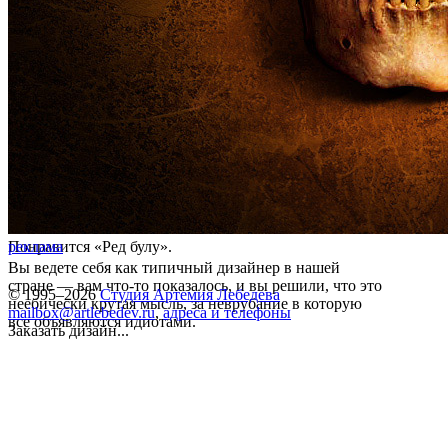
Понравится «Ред булу».
реклама
Вы ведете себя как типичный дизайнер в нашей
стране — вам что-то показалось, и вы решили, что это
© 1995–2026
Студия Артемия Лебедева
неебически крутая мысль, за неврубание в которую
mailbox@artlebedev.ru
,
адреса и телефоны
все объявляются идиотами.
Заказать дизайн...