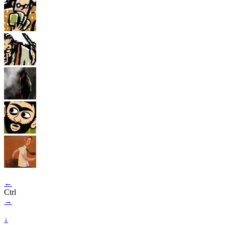
←
Ctrl
→
↓