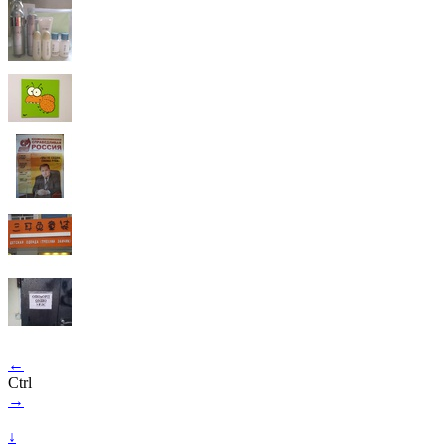
←
Ctrl
→
↓