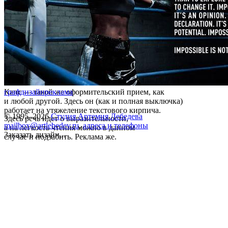
Капс — такой же оформительский прием, как
графдизайн
реклама
и любой другой. Здесь он (как и полная выключка)
работает на утяжеление текстового кирпича.
© 1995–2026
Студия Артемия Лебедева
Здесь речь идет о выразительности,
mailbox@artlebedev.ru
,
адреса и телефоны
а на легкость чтения можно в данном
Заказать дизайн...
случае и подзабить. Реклама же.