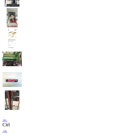
←
Ctrl
→