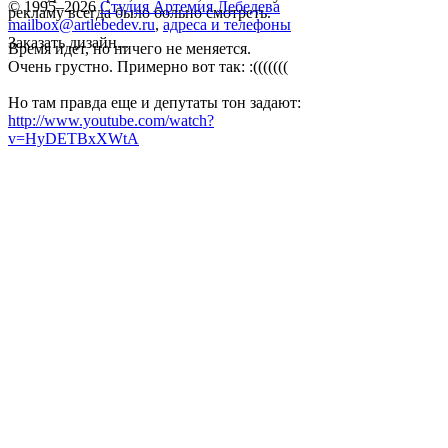
© 1995–2026
Студия Артемия Лебедева
рекламу всегда было больно смотреть.
mailbox@artlebedev.ru
,
адреса и телефоны
Заказать дизайн...
Время идет, но ничего не меняется.
Очень грустно. Примерно вот так: :(((((((
Но там правда еще и депутаты тон задают:
http://www.youtube.com/watch?
v=HyDETBxXWtA