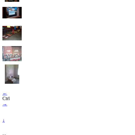
←
Ctrl
→
↓