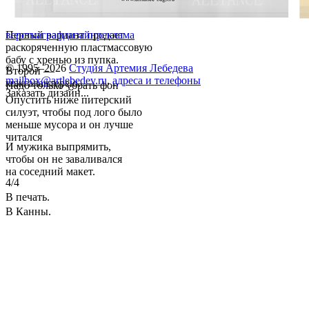
Первый вариант продает
верстка
графдизайн
реклама
раскоряченную пластмассовую
бабу с хренью из пупка.
© 1995–2026
Студия Артемия Лебедева
Второй —
mailbox@artlebedev.ru
,
адреса и телефоны
кожгалантерею.
Надо только убрать фон
Заказать дизайн...
Опустить ниже питерский
силуэт, чтобы под лого было
меньше мусора и он лучше
читался
И мужика выпрямить,
чтобы он не заваливался
на соседний макет.
4/4
В печать.
В Канны.