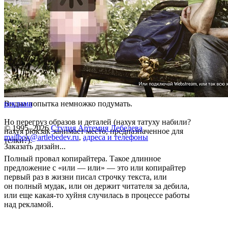
Видна попытка немножко подумать.
реклама
Но перегруз образов и деталей (нахуя татуху набили?
© 1995–2026
Студия Артемия Лебедева
нахуя рюкзак занимает место, предназначенное для
mailbox@artlebedev.ru
,
адреса и телефоны
телки?).
Заказать дизайн...
Полный провал копирайтера. Такое длинное
предложение с «или — или» — это или копирайтер
первый раз в жизни писал строчку текста, или
он полный мудак, или он держит читателя за дебила,
или еще какая-то хуйня случилась в процессе работы
над рекламой.