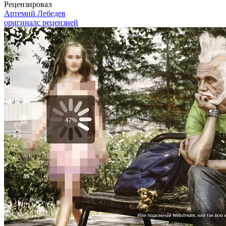
Рецензировал
Артемий Лебедев
оригинал
с рецензией