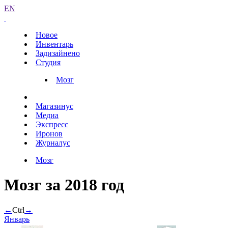
EN
Новое
Инвентарь
Задизайнено
Студия
Мозг
Магазинус
Медиа
Экспресс
Иронов
Журналус
Мозг
Мозг за 2018 год
←
Ctrl
→
Январь