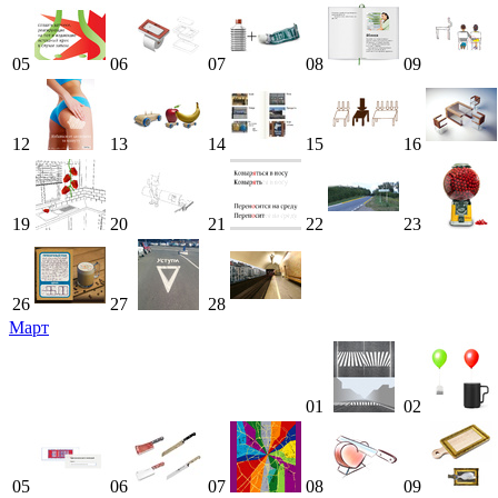
05
06
07
08
09
12
13
14
15
16
19
20
21
22
23
26
27
28
Март
01
02
05
06
07
08
09