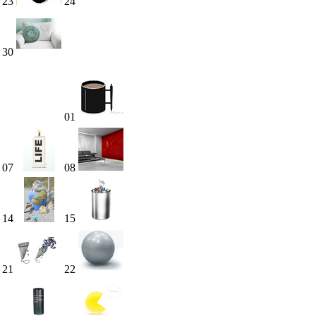
23
24
30
01
07
08
14
15
21
22