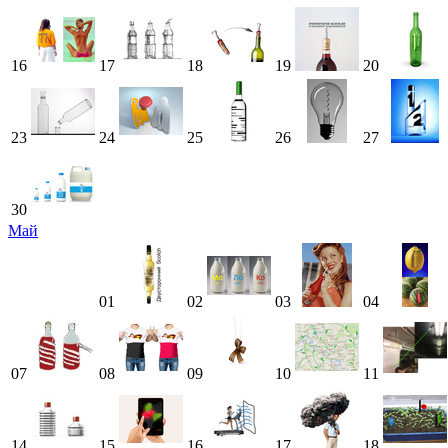
16
17
18
19
20
23
24
25
26
27
30
Май
01
02
03
04
07
08
09
10
11
14
15
16
17
18