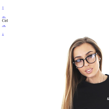
↑
←
Ctrl
→
↓