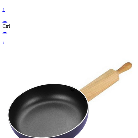
↑
←
Ctrl
→
↓