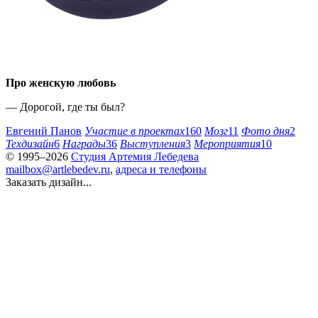
Про женскую любовь
— Дорогой, где ты был?
Евгений Панов
Участие в проектах
160
Мозг
11
Фото дня
2
Техдизайн
6
Награды
36
Выступления
3
Мероприятия
10
© 1995–2026
Студия Артемия Лебедева
mailbox@artlebedev.ru
,
адреса и телефоны
Заказать дизайн...