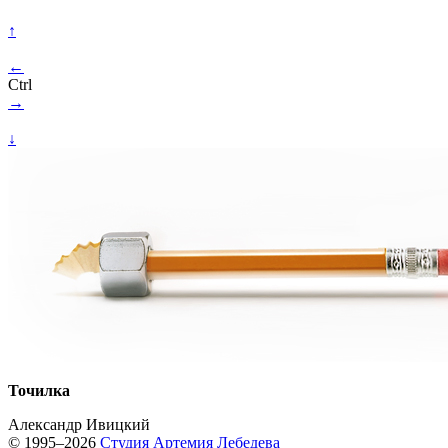
↑
←
Ctrl
→
↓
Точилка
Александр Ивицкий
© 1995–2026
Студия Артемия Лебедева