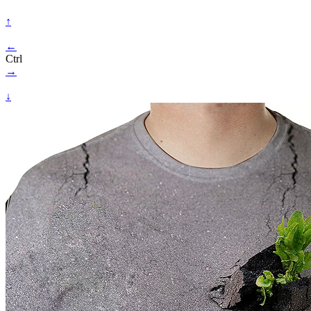
↑
←
Ctrl
→
↓