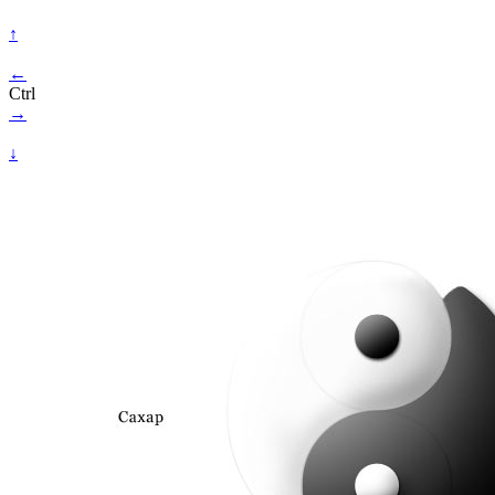
↑
←
Ctrl
→
↓