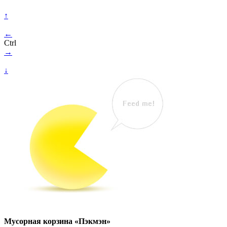
↑
←
Ctrl
→
↓
Мусорная корзина «Пэкмэн»