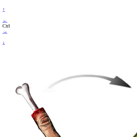
↑
←
Ctrl
→
↓