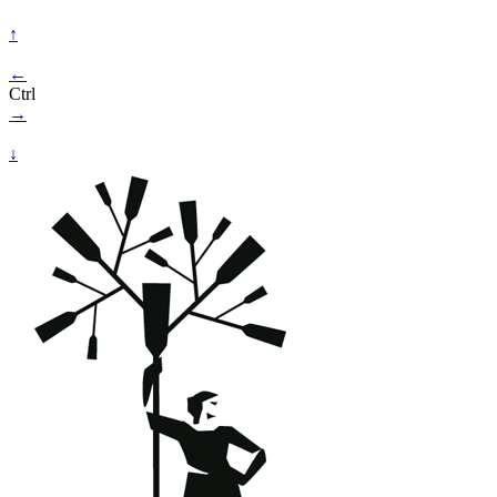
↑
←
Ctrl
→
↓