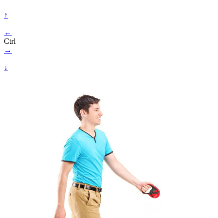
↑
←
Ctrl
→
↓