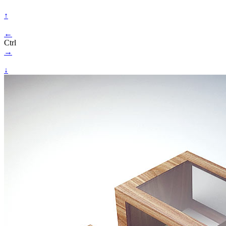
↑
←
Ctrl
→
↓