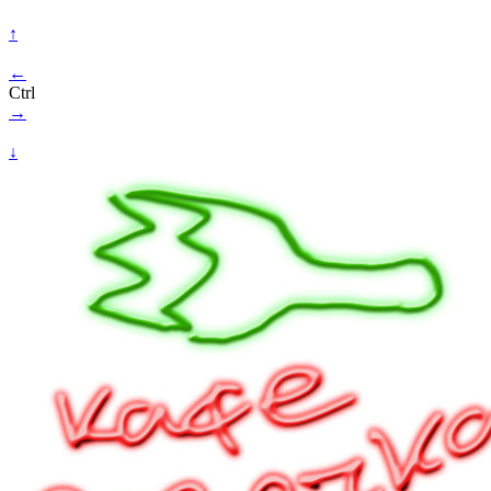
↑
←
Ctrl
→
↓