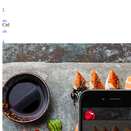
↑
←
Ctrl
→
↓