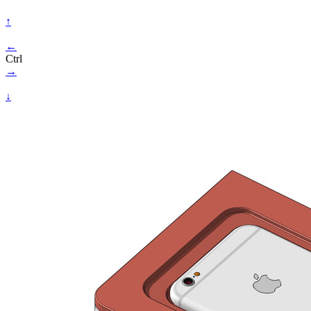
↑
←
Ctrl
→
↓