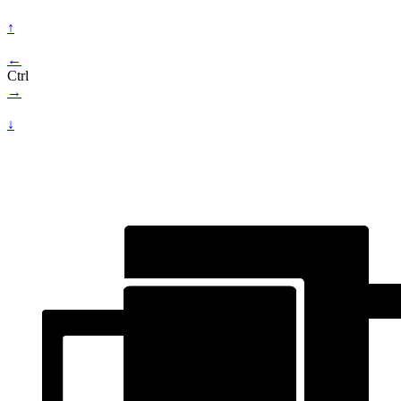
↑
←
Ctrl
→
↓