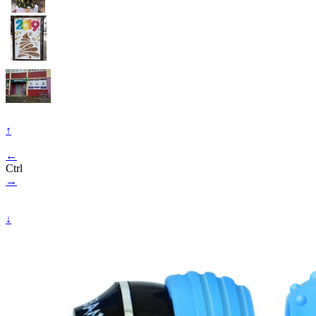
↑
←
Ctrl
→
↓