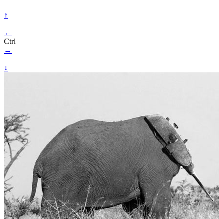
↑
←
Ctrl
→
↓