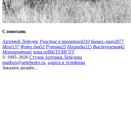
Слонотанк
Артемий Лебедев
Участие в проектах
4310
Бизнес-линч
2077
Мозг
137
Фото дня
52
Рутина
25
Награды
115
Выступления
42
Мероприятия
1
tema.ru
|
ВК
|
ТГ
|
ИГ
|
ТТ
© 1995–2026
Студия Артемия Лебедева
mailbox@artlebedev.ru
,
адреса и телефоны
Заказать дизайн...