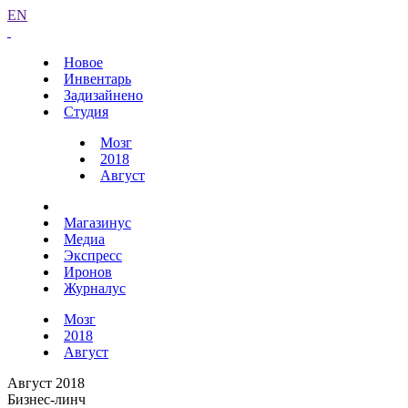
EN
Новое
Инвентарь
Задизайнено
Студия
Мозг
2018
Август
Магазинус
Медиа
Экспресс
Иронов
Журналус
Мозг
2018
Август
Август 2018
Бизнес-линч