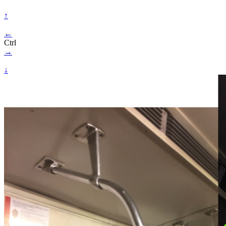
↑
←
Ctrl
→
↓