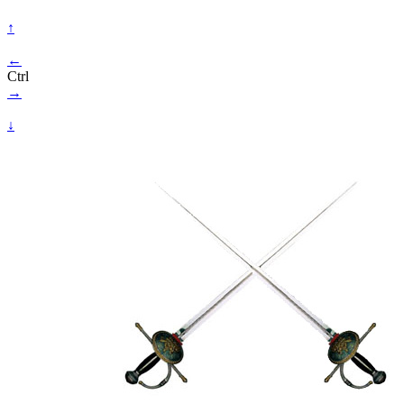
↑
←
Ctrl
→
↓