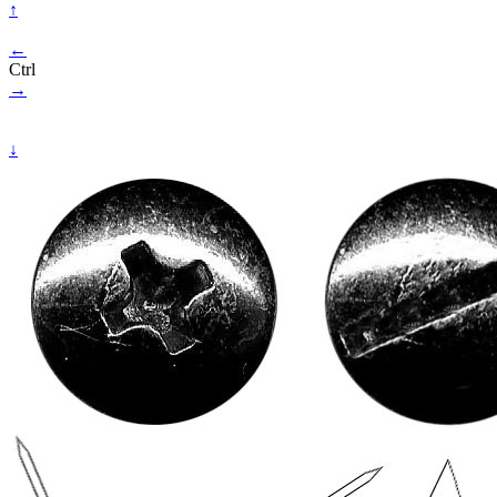
↑
←
Ctrl
→
↓