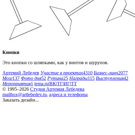
Кнопки
Это кнопки со шляпками, как у винтов и шурупов.
Артемий Лебедев
Участие в проектах
4310
Бизнес-линч
2077
Мозг
137
Фото дня
52
Рутина
25
Награды
115
Выступления
42
Мероприятия
1
tema.ru
|
ВК
|
ТГ
|
ИГ
|
ТТ
© 1995–2026
Студия Артемия Лебедева
mailbox@artlebedev.ru
,
адреса и телефоны
Заказать дизайн...