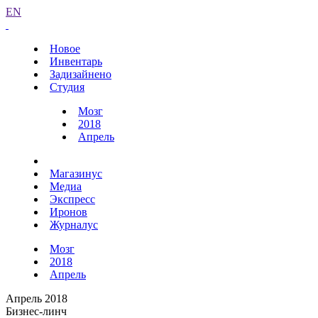
EN
Новое
Инвентарь
Задизайнено
Студия
Мозг
2018
Апрель
Магазинус
Медиа
Экспресс
Иронов
Журналус
Мозг
2018
Апрель
Апрель 2018
Бизнес-линч