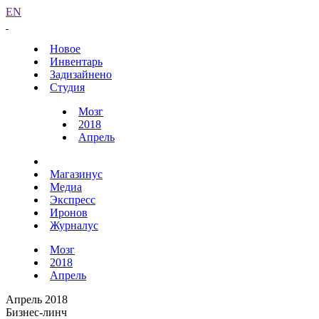
EN
Новое
Инвентарь
Задизайнено
Студия
Мозг
2018
Апрель
Магазинус
Медиа
Экспресс
Иронов
Журналус
Мозг
2018
Апрель
Апрель 2018
Бизнес-линч