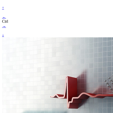
↑
←
Ctrl
→
↓