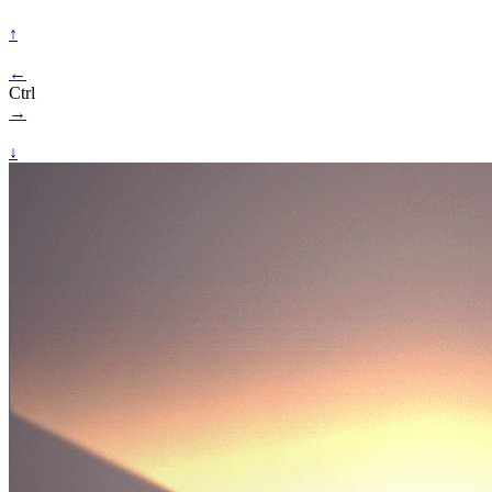
↑
←
Ctrl
→
↓