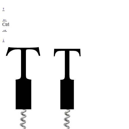
↑
←
Ctrl
→
↓