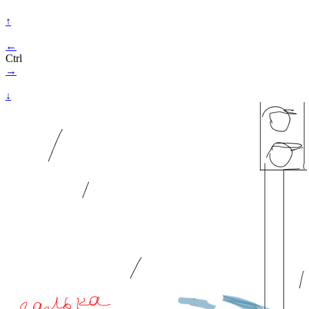
↑
←
Ctrl
→
↓