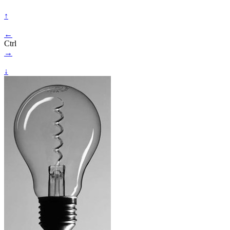
↑
←
Ctrl
→
↓