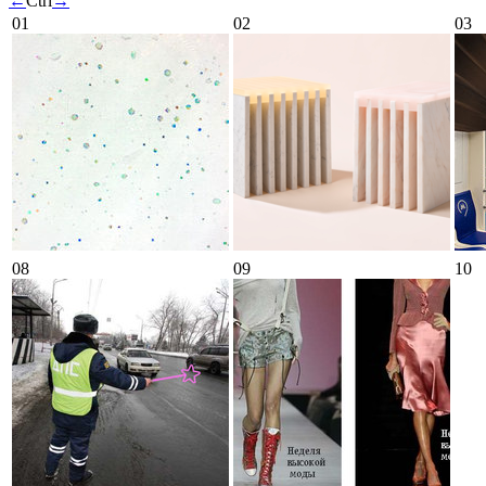
←
Ctrl
→
01
02
03
08
09
10